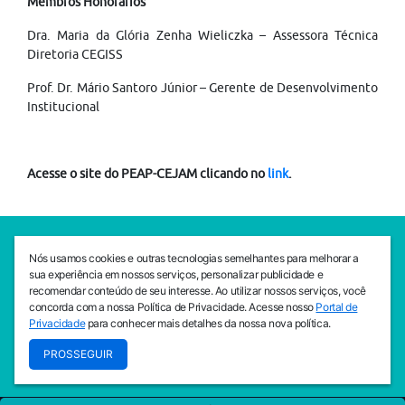
Membros Honorários
Dra. Maria da Glória Zenha Wieliczka – Assessora Técnica
Diretoria CEGISS
Prof. Dr. Mário Santoro Júnior – Gerente de Desenvolvimento
Institucional
Acesse o site do PEAP-CEJAM clicando no
link
.
SEDE CEJAM
Nós usamos cookies e outras tecnologias semelhantes para melhorar a
Av. da Liberdade, 765, Liberdade, São Paulo, 01503-001
sua experiência em nossos serviços, personalizar publicidade e
(11) 3469 - 1818
recomendar conteúdo de seu interesse. Ao utilizar nossos serviços, você
concorda com a nossa Política de Privacidade. Acesse nosso
Portal de
INSTITUTO CEJAM
Privacidade
para conhecer mais detalhes da nossa nova política.
Av. da Liberdade, 765, Liberdade, São Paulo, 01503-001
PROSSEGUIR
(11) 3469 - 1818