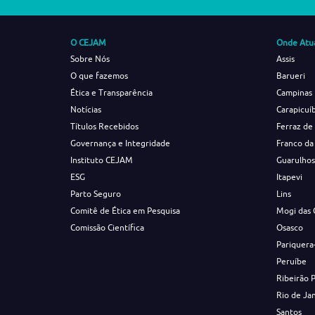
O CEJAM
Onde Atu
Sobre Nós
Assis
O que fazemos
Barueri
Ética e Transparência
Campinas
Notícias
Carapicuí
Títulos Recebidos
Ferraz de
Governança e Integridade
Franco da
Instituto CEJAM
Guarulho
ESG
Itapevi
Parto Seguro
Lins
Comitê de Ética em Pesquisa
Mogi das 
Comissão Científica
Osasco
Pariquera
Peruíbe
Ribeirão 
Rio de Ja
Santos