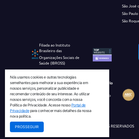
São José 
São Paulo
São Roqu
Filiada ao Instituto
Brasileiro das
Organizações Sociais de
Saúde (IBROSS)
Nós usamos cookies e outras tecnologias
semelhantes para melhorar a sua experiência em
Revista Tecnico-Cientifica CEJAM Selo
nossos serviços, personalizar publicidade e
Diamante de Ciência Aberta
recomendar conteúdo de seu interesse. Ao utilizar
Diretório Migulim Instituto Brasileiro
nossos serviços, você concorda com a nossa
de Informação em Ciência e
Política de Privacidade. Acesse nosso
Portal de
Tecnologia - IBICT
Privacidade
para conhecer mais detalhes da nossa
nova política.
© 2026 TODOS OS DIREITOS RESERVADOS
PROSSEGUIR