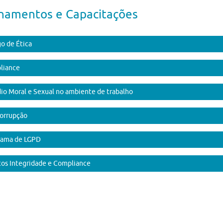
inamentos e Capacitações
o de Ética
liance
io Moral e Sexual no ambiente de trabalho
orrupção
rama de LGPD
os Integridade e Compliance