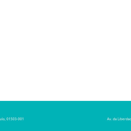
aulo, 01503-001
Av. da Liberda