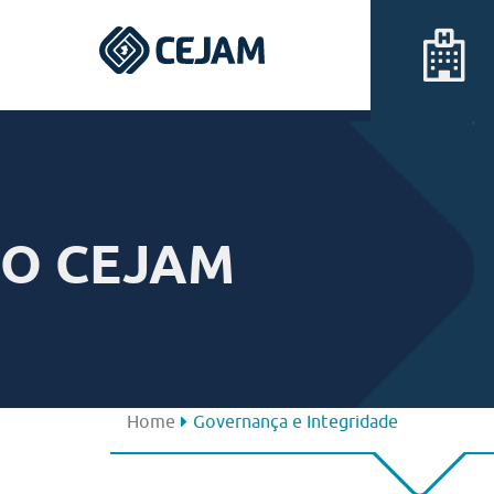
Assis
Ferraz de Vasconcelos
O CEJAM
Lins
Peruíbe
São José dos Campos
Home
Governança e Integridade