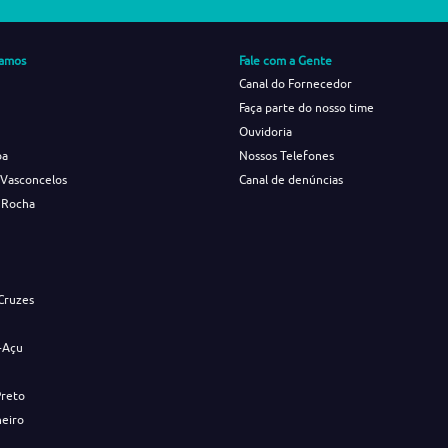
amos
Fale com a Gente
Canal do Fornecedor
Faça parte do nosso time
Ouvidoria
ba
Nossos Telefones
 Vasconcelos
Canal de denúncias
 Rocha
s
Cruzes
-Açu
Preto
neiro