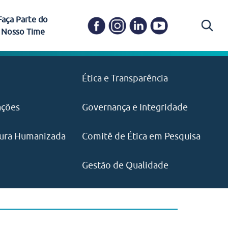
Faça Parte do
Nosso Time
Carapicuíba
Ética e Transparência
PAISM
in memoriam) em
Itapevi
(11) 3469-1828
o, visão e valores?
ações
Governança e Integridade
ustentabilidade
ime.
Pariquera-Açu
ilidade social e
IMPRENSA
as pelo CEJAM e
ura Humanizada
Comitê de Ética em Pesquisa
(11) 97646‑2537
Santos
cejam@agenciamaquina.com
rg.br
Gestão de Qualidade