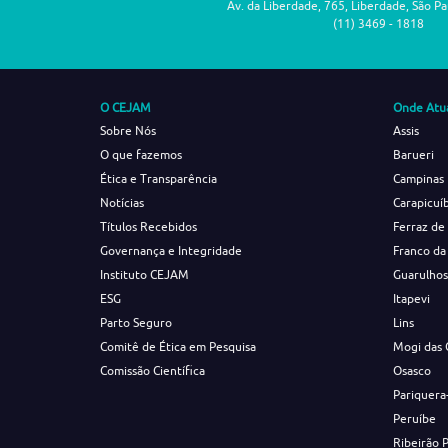
Av. da Liberdade, 765, Liberdade, São P
(11) 3469 - 1818
O CEJAM
Onde Atu
Sobre Nós
Assis
O que fazemos
Barueri
Ética e Transparência
Campinas
Notícias
Carapicuí
Títulos Recebidos
Ferraz de
Governança e Integridade
Franco da
Instituto CEJAM
Guarulho
ESG
Itapevi
Parto Seguro
Lins
Comitê de Ética em Pesquisa
Mogi das 
Comissão Científica
Osasco
Pariquera
Peruíbe
Ribeirão 