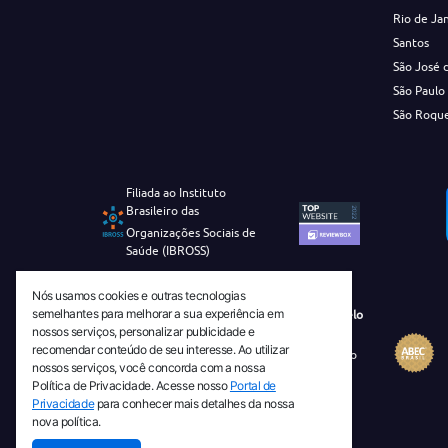
Rio de Ja
Santos
São José 
São Paulo
São Roqu
Filiada ao Instituto
Brasileiro das
Organizações Sociais de
Saúde (IBROSS)
Nós usamos cookies e outras tecnologias
semelhantes para melhorar a sua experiência em
Revista Tecnico-Cientifica CEJAM Selo
nossos serviços, personalizar publicidade e
Diamante de Ciência Aberta
recomendar conteúdo de seu interesse. Ao utilizar
Diretório Migulim Instituto Brasileiro
nossos serviços, você concorda com a nossa
de Informação em Ciência e
Política de Privacidade. Acesse nosso
Portal de
Tecnologia - IBICT
Privacidade
para conhecer mais detalhes da nossa
nova política.