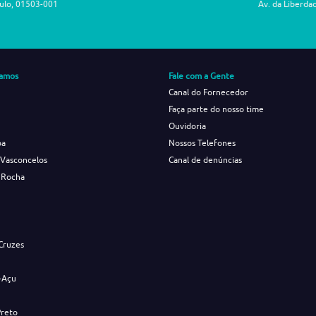
aulo, 01503-001
Av. da Liberda
amos
Fale com a Gente
Canal do Fornecedor
Faça parte do nosso time
Ouvidoria
ba
Nossos Telefones
 Vasconcelos
Canal de denúncias
 Rocha
s
Cruzes
-Açu
Preto