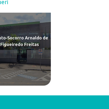
eri
 Paiaguás, 160 , 06401-120
(11)5555-5844
0h - 0h
nto-Socorro Arnaldo de
Figueiredo Freitas
Saiba Mais