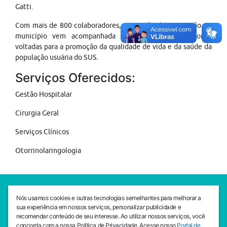
Gatti.
Com mais de 800 colaboradores, a atuação da Instituição no
município vem acompanhada de inovações e melhorias
voltadas para a promoção da qualidade de vida e da saúde da
população usuária do SUS.
Serviços Oferecidos:
Gestão Hospitalar
Cirurgia Geral
Serviços Clínicos
Otorrinolaringologia
SEDE CEJAM
Nós usamos cookies e outras tecnologias semelhantes para melhorar a
Av. da Liberdade, 765, Liberdade, São Paulo, 01503-001
sua experiência em nossos serviços, personalizar publicidade e
(11) 3469 - 1818
recomendar conteúdo de seu interesse. Ao utilizar nossos serviços, você
concorda com a nossa Política de Privacidade. Acesse nosso
Portal de