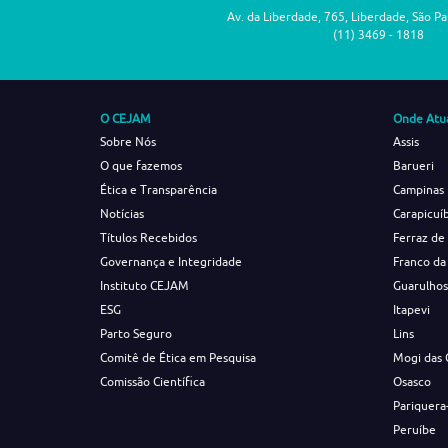
Av. da Liberdade, 765, Liberdade, São P
(11) 3469 - 1818
O CEJAM
Onde Atu
Sobre Nós
Assis
O que fazemos
Barueri
Ética e Transparência
Campinas
Notícias
Carapicuí
Títulos Recebidos
Ferraz de
Governança e Integridade
Franco da
Instituto CEJAM
Guarulho
ESG
Itapevi
Parto Seguro
Lins
Comitê de Ética em Pesquisa
Mogi das 
Comissão Científica
Osasco
Pariquera
Peruíbe