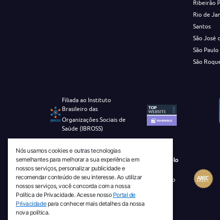
Ribeirão 
Rio de Ja
Santos
São José 
São Paulo
São Roqu
Filiada ao Instituto
Brasileiro das
Organizações Sociais de
Saúde (IBROSS)
Nós usamos cookies e outras tecnologias
semelhantes para melhorar a sua experiência em
Revista Tecnico-Cientifica CEJAM Selo
nossos serviços, personalizar publicidade e
Diamante de Ciência Aberta
recomendar conteúdo de seu interesse. Ao utilizar
Diretório Migulim Instituto Brasileiro
nossos serviços, você concorda com a nossa
de Informação em Ciência e
Política de Privacidade. Acesse nosso
Portal de
Tecnologia - IBICT
Privacidade
para conhecer mais detalhes da nossa
nova política.