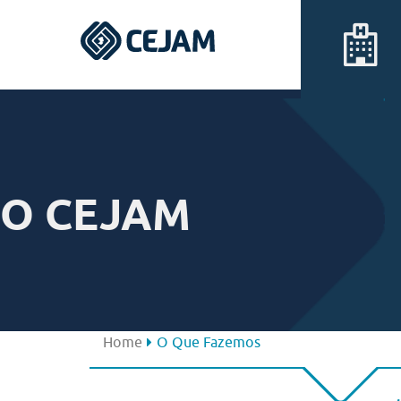
Assis
Ferraz de Vasconcelos
O CEJAM
Lins
Peruíbe
São José dos Campos
Home
O Que Fazemos