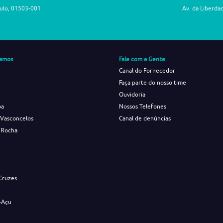
aulo, 01503-001
Av. da Liberda
amos
Fale com a Gente
Canal do Fornecedor
Faça parte do nosso time
Ouvidoria
ba
Nossos Telefones
 Vasconcelos
Canal de denúncias
 Rocha
s
Cruzes
-Açu