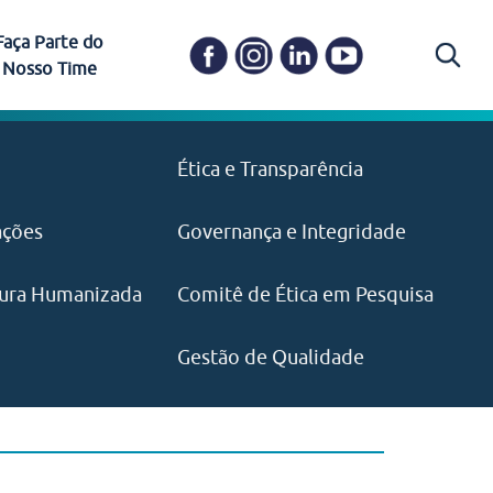
Faça Parte do
Nosso Time
Carapicuíba
Ética e Transparência
PAISM
in memoriam) em
Itapevi
(11) 3469-1828
o, visão e valores?
ações
Governança e Integridade
ustentabilidade
ime.
Pariquera-Açu
ilidade social e
IMPRENSA
as pelo CEJAM e
ura Humanizada
Comitê de Ética em Pesquisa
(11) 97646‑2537
Santos
cejam@agenciamaquina.com
rg.br
Gestão de Qualidade