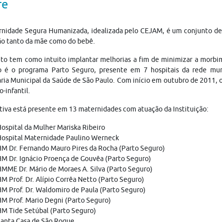
re
nidade Segura Humanizada, idealizada pelo CEJAM, é um conjunto de p
ão tanto da mãe como do bebê.
to tem como intuito implantar melhorias a fim de minimizar a morbim
o é o programa Parto Seguro, presente em 7 hospitais da rede mun
ria Municipal da Saúde de São Paulo. Com início em outubro de 2011, 
-infantil.
ativa está presente em 13 maternidades com atuação da Instituição:
ospital da Mulher Mariska Ribeiro
ospital Maternidade Paulino Werneck
M Dr. Fernando Mauro Pires da Rocha (Parto Seguro)
M Dr. Ignácio Proença de Gouvêa (Parto Seguro)
MME Dr. Mário de Moraes A. Silva (Parto Seguro)
M Prof. Dr. Alípio Corrêa Netto (Parto Seguro)
M Prof. Dr. Waldomiro de Paula (Parto Seguro)
M Prof. Mario Degni (Parto Seguro)
M Tide Setúbal (Parto Seguro)
anta Casa de São Roque