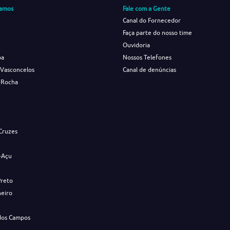
amos
Fale com a Gente
Canal do Fornecedor
Faça parte do nosso time
Ouvidoria
ba
Nossos Telefones
 Vasconcelos
Canal de denúncias
 Rocha
s
Cruzes
-Açu
Preto
neiro
dos Campos