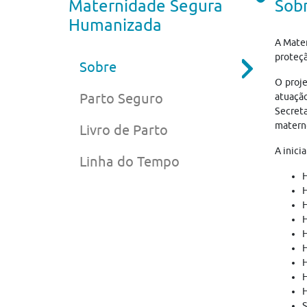
Maternidade Segura
Sob
Humanizada
A Mater
proteç
Sobre
O proje
Parto Seguro
atuaçã
Secreta
materno
Livro de Parto
A inici
Linha do Tempo
H
H
H
H
H
H
H
H
H
S