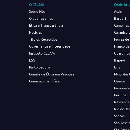
O CEJAM
Onde Atu
Sobre Nós
Assis
O que fazemos
Barueri
Ética e Transparência
Campinas
Notícias
Carapicuí
Títulos Recebidos
Ferraz de
Governança e Integridade
Franco da
Instituto CEJAM
Guarulho
ESG
Itapevi
Parto Seguro
Lins
Comitê de Ética em Pesquisa
Mogi das 
Comissão Científica
Osasco
Pariquera
Peruíbe
Ribeirão 
Rio de Ja
Santos
São José 
São Paulo