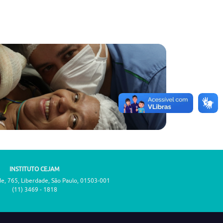
INSTITUTO CEJAM
de, 765, Liberdade, São Paulo, 01503-001
(11) 3469 - 1818