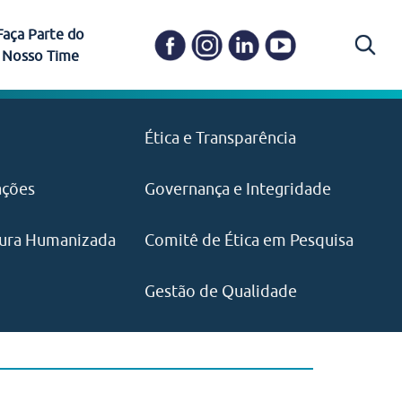
Faça Parte do
Nosso Time
Carapicuíba
Ética e Transparência
PAISM
in memoriam) em
Itapevi
(11) 3469-1828
o, visão e valores?
ações
Governança e Integridade
ustentabilidade
ime.
Pariquera-Açu
ilidade social e
IMPRENSA
as pelo CEJAM e
ura Humanizada
Comitê de Ética em Pesquisa
(11) 97646‑2537
Santos
cejam@agenciamaquina.com
rg.br
Gestão de Qualidade