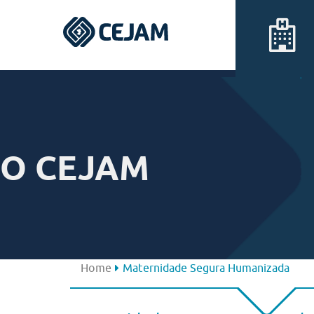
Assis
Ferraz de Vasconcelos
O CEJAM
Lins
Peruíbe
São José dos Campos
Home
Maternidade Segura Humanizada