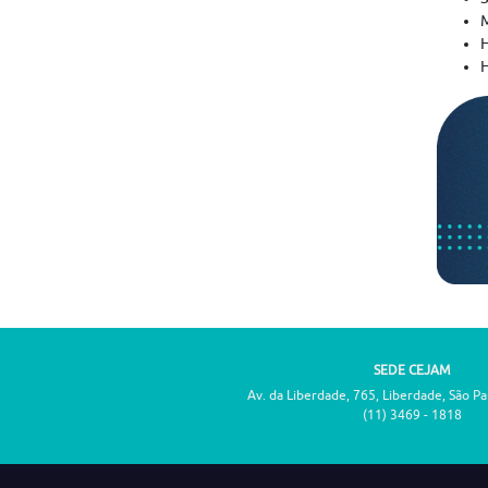
M
H
H
SEDE CEJAM
Av. da Liberdade, 765, Liberdade, São P
(11) 3469 - 1818