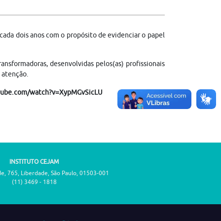
 cada dois anos com o propósito de evidenciar o papel
nsformadoras, desenvolvidas pelos(as) profissionais
e atenção.
outube.com/watch?v=XypMGvSicLU
INSTITUTO CEJAM
de, 765, Liberdade, São Paulo, 01503-001
(11) 3469 - 1818