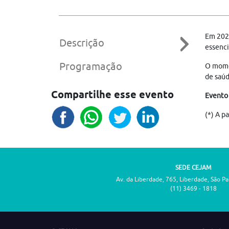
Em 202
Descrição
essenci
Programação
O momen
de saúd
Compartilhe esse evento
Evento
(*) A p
SEDE CEJAM
Av. da Liberdade, 765, Liberdade, São P
(11) 3469 - 1818