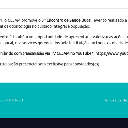
1, o CEJAM promove o
3º Encontro de Saúde Bucal
, evento realizado a
al da odontologia no cuidado integral à população.
to é também uma oportunidade de apresentar e valorizar as ações tra
e bucal, nos serviços gerenciados pela Instituição em todos os níveis d
 híbrido com transmissão via TV CEJAM no YouTube*: https://www.y
articipação presencial será exclusiva para convidados(as).
aulo, 01503-001
Av. da Liberda