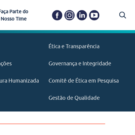
Faça Parte do
Nosso Time
Carapicuíba
Ética e Transparência
PAISM
in memoriam) em
Itapevi
(11) 3469-1828
o, visão e valores?
ações
Governança e Integridade
ustentabilidade
ime.
Pariquera-Açu
ilidade social e
IMPRENSA
as pelo CEJAM e
ura Humanizada
Comitê de Ética em Pesquisa
(11) 97646‑2537
Santos
cejam@agenciamaquina.com
rg.br
Gestão de Qualidade