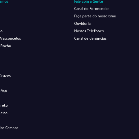
amos
Fale com a Gente
Canal do Fornecedor
Faça parte do nosso time
Ouvidoria
ba
Nossos Telefones
 Vasconcelos
Canal de denúncias
 Rocha
s
Cruzes
-Açu
Preto
neiro
dos Campos