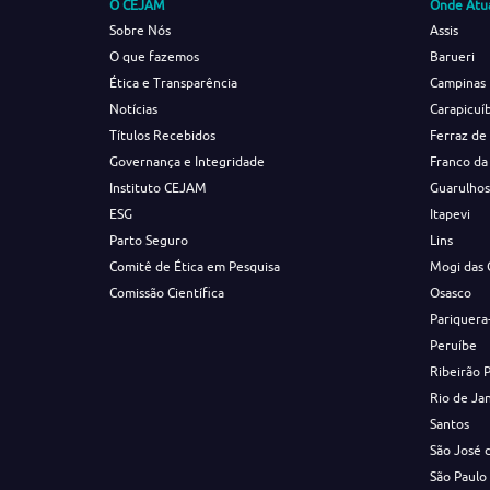
O CEJAM
Onde Atu
Sobre Nós
Assis
O que fazemos
Barueri
Ética e Transparência
Campinas
Notícias
Carapicuí
Títulos Recebidos
Ferraz de
Governança e Integridade
Franco da
Instituto CEJAM
Guarulho
ESG
Itapevi
Parto Seguro
Lins
Comitê de Ética em Pesquisa
Mogi das 
Comissão Científica
Osasco
Pariquera
Peruíbe
Ribeirão 
Rio de Ja
Santos
São José 
São Paulo