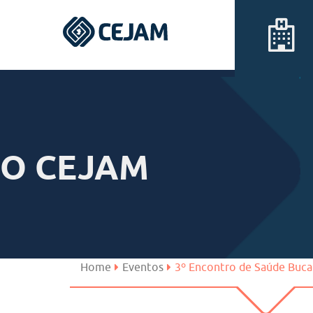
Assis
Ferraz de Vasconcelos
O CEJAM
Lins
Peruíbe
São José dos Campos
Home
Eventos
3º Encontro de Saúde Buca