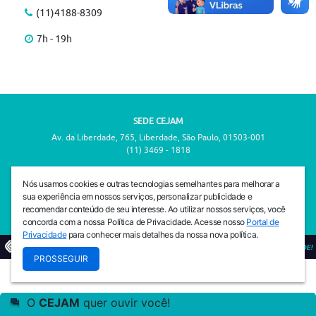
(11)4188-8309
7h - 19h
SEDE CEJAM
Av. da Liberdade, 765, Liberdade, São Paulo, 01503-001
(11) 3469 - 1818
INSTITUTO CEJAM
Nós usamos cookies e outras tecnologias semelhantes para melhorar a
Av. da Liberdade, 765, Liberdade, São Paulo, 01503-001
sua experiência em nossos serviços, personalizar publicidade e
(11) 3469 - 1818
recomendar conteúdo de seu interesse. Ao utilizar nossos serviços, você
concorda com a nossa Política de Privacidade. Acesse nosso
Portal de
Privacidade
para conhecer mais detalhes da nossa nova política.
© 2026
PREVENIR É VIVER COM QUALIDADE!
PROSSEGUIR
O
CEJAM
quer ouvir você!