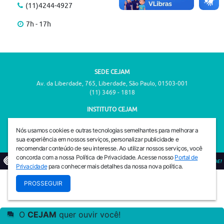
(11)4244-4927
7h - 17h
SEDE CEJAM
Av. da Liberdade, 765, Liberdade, São Paulo, 01503-001
(11) 3469 - 1818
INSTITUTO CEJAM
Av. da Liberdade, 765, Liberdade, São Paulo, 01503-001
(11) 3469 - 1818
Nós usamos cookies e outras tecnologias semelhantes para melhorar a
sua experiência em nossos serviços, personalizar publicidade e
recomendar conteúdo de seu interesse. Ao utilizar nossos serviços, você
concorda com a nossa Política de Privacidade. Acesse nosso
Portal de
© 2026
PREVENIR É VIVER COM QUALIDADE!
Privacidade
para conhecer mais detalhes da nossa nova política.
PROSSEGUIR
O
CEJAM
quer ouvir você!