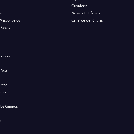
Ouvidoria
ba
Nossos Telefones
 Vasconcelos
Canal de denúncias
 Rocha
s
Cruzes
-Açu
Preto
neiro
dos Campos
e