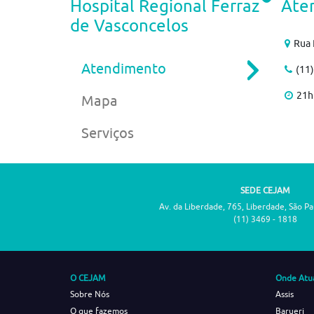
Hospital Regional Ferraz
Ate
de Vasconcelos
Rua 
Atendimento
(11
21h
Mapa
Serviços
SEDE CEJAM
Av. da Liberdade, 765, Liberdade, São P
(11) 3469 - 1818
O CEJAM
Onde Atu
Sobre Nós
Assis
O que fazemos
Barueri