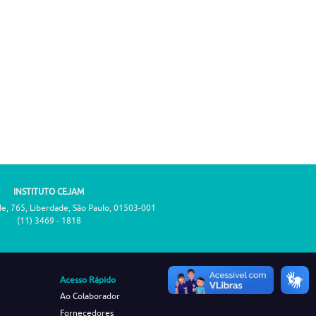
INSTITUTO CEJAM
de, 765, Liberdade, São Paulo, 01503-001
(11) 3469 - 1818
Acesso Rápido
Ao Colaborador
Fornecedores