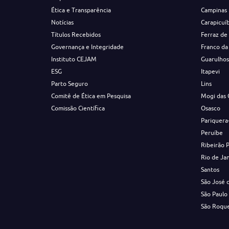
Ética e Transparência
Campinas
Notícias
Carapicuí
Títulos Recebidos
Ferraz de
Governança e Integridade
Franco da
Instituto CEJAM
Guarulho
ESG
Itapevi
Parto Seguro
Lins
Comitê de Ética em Pesquisa
Mogi das 
Comissão Científica
Osasco
Pariquera
Peruíbe
Ribeirão 
Rio de Ja
Santos
São José 
São Paulo
São Roqu