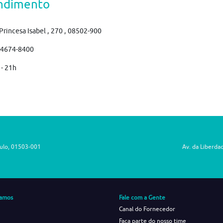
ndimento
Princesa Isabel , 270 , 08502-900
)4674-8400
 - 21h
aulo, 01503-001
Av. da Liberda
amos
Fale com a Gente
Canal do Fornecedor
Faça parte do nosso time