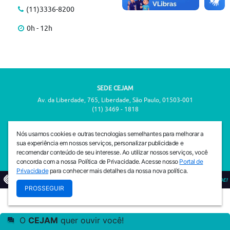
(11)3336-8200
0h - 12h
SEDE CEJAM
Av. da Liberdade, 765, Liberdade, São Paulo, 01503-001
(11) 3469 - 1818
INSTITUTO CEJAM
Nós usamos cookies e outras tecnologias semelhantes para melhorar a
Av. da Liberdade, 765, Liberdade, São Paulo, 01503-001
sua experiência em nossos serviços, personalizar publicidade e
(11) 3469 - 1818
recomendar conteúdo de seu interesse. Ao utilizar nossos serviços, você
concorda com a nossa Política de Privacidade. Acesse nosso
Portal de
Privacidade
para conhecer mais detalhes da nossa nova política.
© 2026
PREVENIR É VIVER COM QUALIDADE!
PROSSEGUIR
O
CEJAM
quer ouvir você!