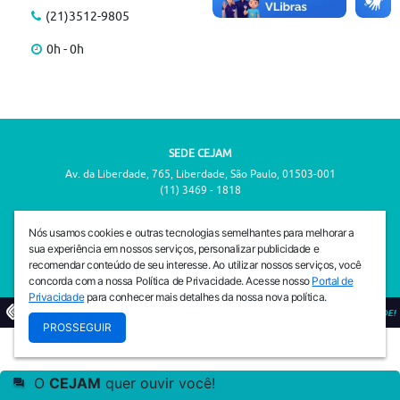
(21)3512-9805
0h - 0h
SEDE CEJAM
Av. da Liberdade, 765, Liberdade, São Paulo, 01503-001
(11) 3469 - 1818
INSTITUTO CEJAM
Nós usamos cookies e outras tecnologias semelhantes para melhorar a
Av. da Liberdade, 765, Liberdade, São Paulo, 01503-001
sua experiência em nossos serviços, personalizar publicidade e
(11) 3469 - 1818
recomendar conteúdo de seu interesse. Ao utilizar nossos serviços, você
concorda com a nossa Política de Privacidade. Acesse nosso
Portal de
Privacidade
para conhecer mais detalhes da nossa nova política.
© 2026
PREVENIR É VIVER COM QUALIDADE!
PROSSEGUIR
O
CEJAM
quer ouvir você!