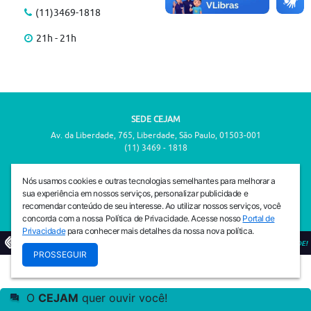
(11)3469-1818
21h - 21h
SEDE CEJAM
Av. da Liberdade, 765, Liberdade, São Paulo, 01503-001
(11) 3469 - 1818
INSTITUTO CEJAM
Nós usamos cookies e outras tecnologias semelhantes para melhorar a
Av. da Liberdade, 765, Liberdade, São Paulo, 01503-001
sua experiência em nossos serviços, personalizar publicidade e
(11) 3469 - 1818
recomendar conteúdo de seu interesse. Ao utilizar nossos serviços, você
concorda com a nossa Política de Privacidade. Acesse nosso
Portal de
Privacidade
para conhecer mais detalhes da nossa nova política.
© 2026
PREVENIR É VIVER COM QUALIDADE!
PROSSEGUIR
O
CEJAM
quer ouvir você!