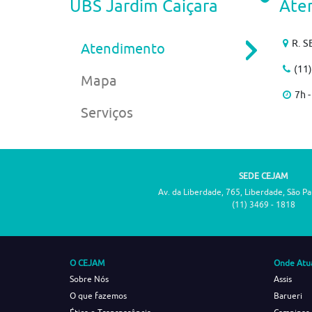
UBS Jardim Caiçara
Ate
R. S
Atendimento
(11
Mapa
7h -
Serviços
SEDE CEJAM
Av. da Liberdade, 765, Liberdade, São P
(11) 3469 - 1818
O CEJAM
Onde Atu
Sobre Nós
Assis
O que fazemos
Barueri