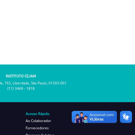
INSTITUTO CEJAM
de, 765, Liberdade, São Paulo, 01503-001
(11) 3469 - 1818
Acesso Rápido
Ao Colaborador
Fornecedores