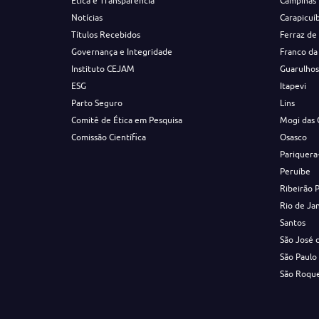
Ética e Transparência
Campinas
Notícias
Carapicuí
Títulos Recebidos
Ferraz de
Governança e Integridade
Franco da
Instituto CEJAM
Guarulho
ESG
Itapevi
Parto Seguro
Lins
Comitê de Ética em Pesquisa
Mogi das 
Comissão Científica
Osasco
Pariquera
Peruíbe
Ribeirão 
Rio de Ja
Santos
São José 
São Paulo
São Roqu