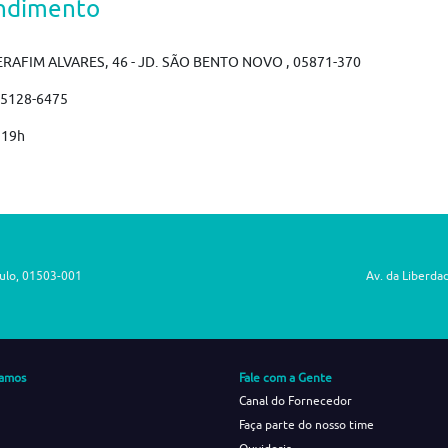
ndimento
ERAFIM ALVARES, 46 - JD. SÃO BENTO NOVO , 05871-370
)5128-6475
 19h
aulo, 01503-001
Av. da Liberda
amos
Fale com a Gente
Canal do Fornecedor
Faça parte do nosso time