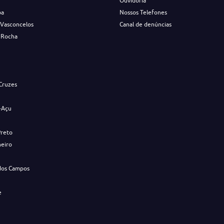
Ouvidoria
ba
Nossos Telefones
 Vasconcelos
Canal de denúncias
 Rocha
s
Cruzes
-Açu
Preto
neiro
dos Campos
e