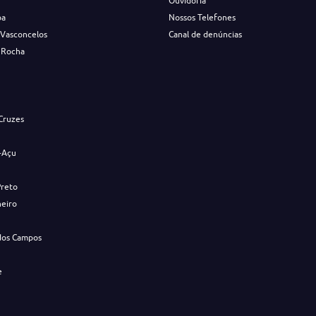
Ouvidoria
ba
Nossos Telefones
 Vasconcelos
Canal de denúncias
 Rocha
s
Cruzes
-Açu
Preto
neiro
dos Campos
e