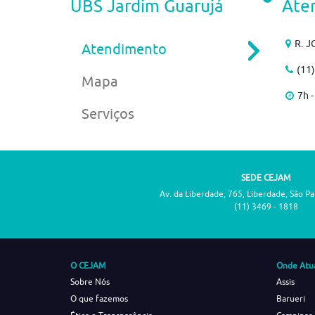
UBS Jardim Guarujá
Ate
R. J
Atendimento
(11
Mapa
7h -
Serviços
SEDE CEJAM
Av. da Liberdade, 765, Liberdade, São P
(11) 3469 - 1818
O CEJAM
Onde Atu
Sobre Nós
Assis
O que fazemos
Barueri