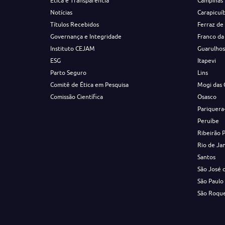
Ética e Transparência
Campinas
Notícias
Carapicuí
Títulos Recebidos
Ferraz de
Governança e Integridade
Franco da
Instituto CEJAM
Guarulho
ESG
Itapevi
Parto Seguro
Lins
Comitê de Ética em Pesquisa
Mogi das 
Comissão Científica
Osasco
Pariquera
Peruíbe
Ribeirão 
Rio de Ja
Santos
São José 
São Paulo
São Roqu