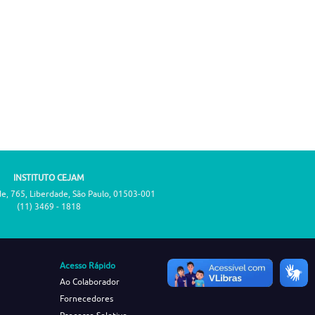
INSTITUTO CEJAM
de, 765, Liberdade, São Paulo, 01503-001
(11) 3469 - 1818
Acesso Rápido
Ao Colaborador
Fornecedores