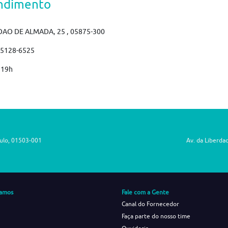
ndimento
OAO DE ALMADA, 25 , 05875-300
)5128-6525
 19h
aulo, 01503-001
Av. da Liberda
amos
Fale com a Gente
Canal do Fornecedor
Faça parte do nosso time