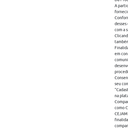
A parti
forneci
Conform
desses 
com a s
Clicand
também
Finalid
em cont
comunic
desenvo
proced
Consent
seu con
“Cadast
na plat
Compart
como CA
CEJAM i
finalid
compart