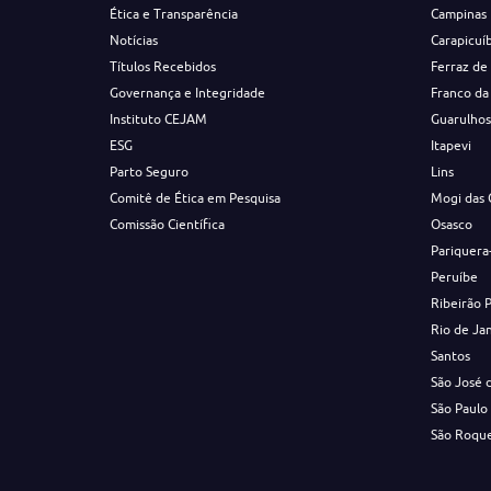
Ética e Transparência
Campinas
Notícias
Carapicuí
Títulos Recebidos
Ferraz de
Governança e Integridade
Franco da
Instituto CEJAM
Guarulho
ESG
Itapevi
Parto Seguro
Lins
Comitê de Ética em Pesquisa
Mogi das 
Comissão Científica
Osasco
Pariquera
Peruíbe
Ribeirão 
Rio de Ja
Santos
São José 
São Paulo
São Roqu