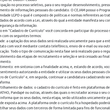
cipação no processo seletivo, para o seu regular desenvolvimento, pres
mento de informações pessoais do candidato. O CEJAM possui o Progr
idade LGPD o qual é composto de políticas e normas referentes ao tr
dados de acordo com a Lei, através do qual a entidade manifesta seu c
egurança da informação.
o em “Cadastro de Currículo” você concorda em participar do processo s
 com os seguintes termos:
ade: a captação dos seus dados será realizada unicamente para que a en
ato com você mediante contato telefônico, envio de e-mail ou via out
ação. Todo o tipo de comunicação nesta fase será realizado para o regu
lvimento das etapas de recrutamento e seleção e será cessado ao final
imento.
imento: em sintonia com a finalidade acima, e, estando de acordo, vo
sentimento autorizando a entidade e utilizar os seus dados pessoais cl
ro de Currículo” e, em seguida, continuar a candidatura cadastrando seu
aforma.
ilhamento de dados: o cadastro do currículo é feito em plataformas de
THO, Pandapé ou outras, através das quais o recrutador acessa o seu cu
nforma que os seus dados, nesta etapa, serão utilizados unicamente pa
ade exposta acima. A plataforma onde o currículo fica hospedado poderá
ilhar seus dados com terceiros de forma limitada para fins de funciona