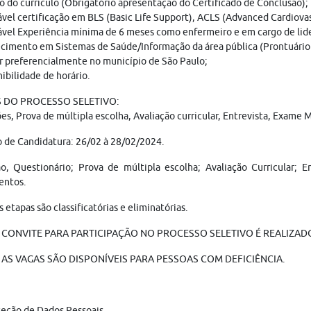
o do currículo (Obrigatório apresentação do Certificado de Conclusão);
ável certificação em BLS (Basic Life Support), ACLS (Advanced Cardiova
ável Experiência mínima de 6 meses como enfermeiro e em cargo de lid
cimento em Sistemas de Saúde/Informação da área pública (Prontuário 
ir preferencialmente no município de São Paulo;
nibilidade de horário.
 DO PROCESSO SELETIVO:
ões, Prova de múltipla escolha, Avaliação curricular, Entrevista, Exam
 de Candidatura: 26/02 à 28/02/2024.
ão, Questionário; Prova de múltipla escolha; Avaliação Curricular;
ntos.
s etapas são classificatórias e eliminatórias.
 CONVITE PARA PARTICIPAÇÃO NO PROCESSO SELETIVO É REALIZADO 
AS VAGAS SÃO DISPONÍVEIS PARA PESSOAS COM DEFICIÊNCIA.
teção de Dados Pessoais