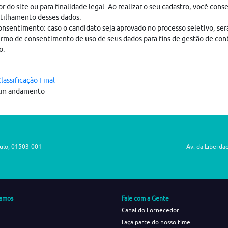
r do site ou para finalidade legal. Ao realizar o seu cadastro, você cons
tilhamento desses dados.
nsentimento: caso o candidato seja aprovado no processo seletivo, ser
rmo de consentimento de uso de seus dados para fins de gestão de con
o.
lassificação Final
Em andamento
aulo, 01503-001
Av. da Liberda
amos
Fale com a Gente
Canal do Fornecedor
Faça parte do nosso time