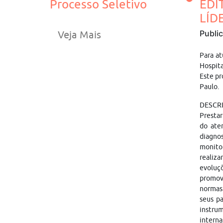
Processo Seletivo
EDI
LÍD
Publi
Veja Mais
Para a
Hospita
Este pr
Paulo.
DESCR
Prestar
do ate
diagnos
monitor
realiza
evoluçõ
promov
normas
seus pa
instrum
interna