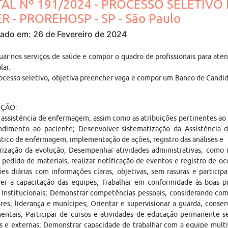
TAL Nº 191/2024 - PROCESSO SELETIV
ER - PROREHOSP - SP - São Paulo
cado em: 26 de Fevereiro de 2024
tuar nos serviços de saúde e compor o quadro de profissionais para
lar.
ocesso seletivo, objetiva preencher vaga e compor um Banco de Candid
IÇÃO:
 assistência de enfermagem, assim como as atribuições pertinentes ao 
ndimento ao paciente; Desenvolver sistematização da Assistência 
tico de enfermagem, implementação de ações, registro das análises e
ização da evolução; Desempenhar atividades administrativas, como re
r pedido de materiais, realizar notificação de eventos e registro de o
es diárias com informações claras, objetivas, sem rasuras e partici
er a capacitação das equipes; Trabalhar em conformidade às boas pr
 Institucionais; Demonstrar competências pessoais, considerando co
res, liderança e munícipes; Orientar e supervisionar a guarda, cons
entais; Participar de cursos e atividades de educação permanente s
s e externas; Demonstrar capacidade de trabalhar com a equipe multidi