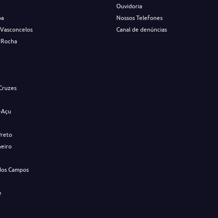
Ouvidoria
ba
Nossos Telefones
 Vasconcelos
Canal de denúncias
 Rocha
s
Cruzes
-Açu
Preto
neiro
dos Campos
e