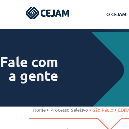
O CEJAM
Assis
Ferraz de Vasconcelos
Fale com
Lins
a gente
Peruíbe
São José dos Campos
Home
Processo Seletivo
São Paulo
EDIT