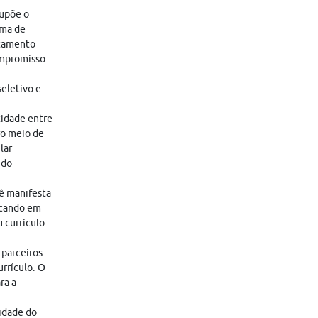
supõe o
ama de
atamento
ompromisso
eletivo e
tidade entre
ro meio de
lar
 do
cê manifesta
icando em
 currículo
 parceiros
rrículo. O
ra a
lidade do