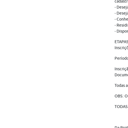
cadastr
- Desej
- Desej
- Conhe
- Resid
- Dispo
ETAPAS
Inscriç
Período
Inscriç
Docume
Todas a
OBS: O
TODAS 
Da Pro