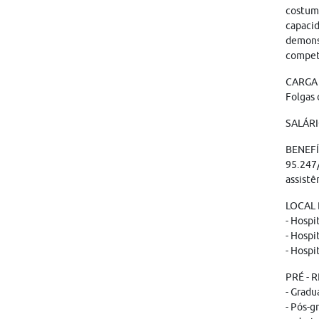
costume
capacid
demonst
competê
CARGA 
Folgas 
SALÁRIO
BENEFÍ
95.247/
assistê
LOCAL
- Hospi
- Hospi
- Hospi
PRÉ - 
- Gradu
- Pós-g