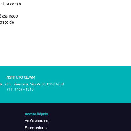
entirá com o
á assinado
trato de
INSTITUTO CEJAM
de, 765, Liberdade, São Paulo, 01503-001
(11) 3469 - 1818
Acesso Rápido
Ao Colaborador
Fornecedores