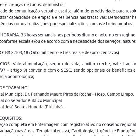
s e crenças de todos; demonstrar
ade de comunicação verbal e escrita, além de proatividade para reso
rar capacidade de empatia e resiliência nas tratativas; Demonstrar ha
ncias como atualizações por especializações, cursos e treinamentos.
HORÁRIA: 36 horas semanais nos períodos diurno e noturno em regime
conforme escala e/ou de acordo com a necessidade dos serviços, naturez
: R$ 8,103,18 (Oito mil cento e três reais e dezoito centavos)
CIOS: Vale alimentação; seguro de vida; auxílio creche; vale trans
97 – artigo 9) convênio com o SESC, sendo opcionais os benefícios a 
ncia odontológica;
 DE TRABALHO:
tal Municipal Dr. Fernando Mauro Pires da Rocha – Hosp. Campo Limpo.
tal do Servidor Público Municipal.
tal José Soares Hungria (Pirituba).
REQUISITOS:
ação completa em Enfermagem com registro ativo no conselho regional 
raduação nas áreas: Terapia Intensiva, Cardiologia, Urgência e Emergênc