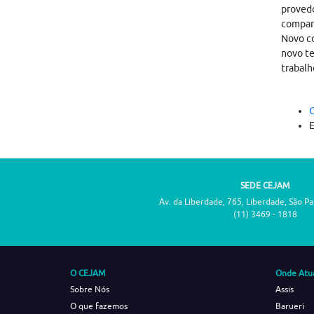
provedo
compar
Novo co
novo te
trabalh
C
SEDE CEJAM
Av. da Liberdade, 765, Liberdade, São P
(11) 3469 - 1818
O CEJAM
Onde Atu
Sobre Nós
Assis
O que fazemos
Barueri