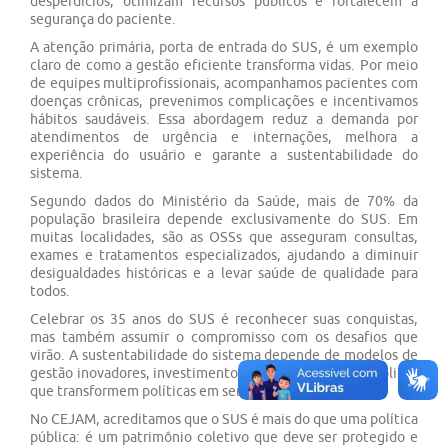
desperdícios, otimizam recursos públicos e fortalecem a
segurança do paciente.
A atenção primária, porta de entrada do SUS, é um exemplo
claro de como a gestão eficiente transforma vidas. Por meio
de equipes multiprofissionais, acompanhamos pacientes com
doenças crônicas, prevenimos complicações e incentivamos
hábitos saudáveis. Essa abordagem reduz a demanda por
atendimentos de urgência e internações, melhora a
experiência do usuário e garante a sustentabilidade do
sistema.
Segundo dados do Ministério da Saúde, mais de 70% da
população brasileira depende exclusivamente do SUS. Em
muitas localidades, são as OSSs que asseguram consultas,
exames e tratamentos especializados, ajudando a diminuir
desigualdades históricas e a levar saúde de qualidade para
todos.
Celebrar os 35 anos do SUS é reconhecer suas conquistas,
mas também assumir o compromisso com os desafios que
virão. A sustentabilidade do sistema depende de modelos de
gestão inovadores, investimento contínuo e parcerias sólidas
que transformem políticas em serviços concretos.
No CEJAM, acreditamos que o SUS é mais do que uma política
pública: é um patrimônio coletivo que deve ser protegido e