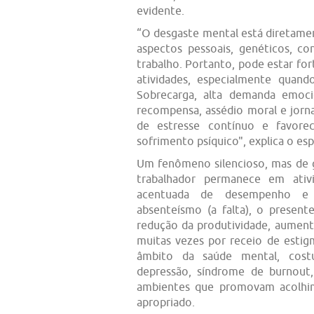
evidente.
“O desgaste mental está diretame
aspectos pessoais, genéticos, co
trabalho. Portanto, pode estar fo
atividades, especialmente quando
Sobrecarga, alta demanda emocio
recompensa, assédio moral e jor
de estresse contínuo e favor
sofrimento psíquico", explica o espe
Um fenômeno silencioso, mas de 
trabalhador permanece em ati
acentuada de desempenho e 
absenteísmo (a falta), o presen
redução da produtividade, aumento
muitas vezes por receio de esti
âmbito da saúde mental, costu
depressão, síndrome de burnout
ambientes que promovam acolhim
apropriado.