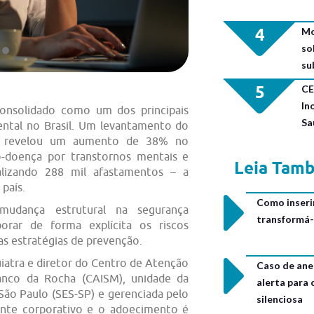
4
Mo
so
su
5
CE
In
onsolidado como um dos principais
Sa
ental no Brasil. Um levantamento do
ial revelou um aumento de 38% no
o-doença por transtornos mentais e
Leia Tam
lizando 288 mil afastamentos – a
 país.
Como inseri
mudança estrutural na segurança
transformá-
porar de forma explícita os riscos
as estratégias de prevenção.
uiatra e diretor do Centro de Atenção
Caso de ane
anco da Rocha (CAISM), unidade da
alerta para
São Paulo (SES-SP) e gerenciada pelo
silenciosa
nte corporativo e o adoecimento é