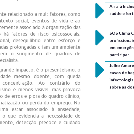
Arraiá Incl
saúde e for
nte relacionado a multifatores, como
ntexto social, eventos de vida e ao
rtemente associado à organização das
SOS Clima C
 há fatores de risco psicossociais.
profissionai
nal, desequilíbrio entre esforço e
nadas prolongadas criam um ambiente
em emergênc
ecem o surgimento de quadros de
participar
cialista.
Julho Amarel
grande impacto, é o presenteísmo: o
casos de hep
vidade mesmo doente, com queda
infectologis
concentração. Ao contrário do
sobre as do
teísmo é menos visível, mas provoca
 de erros e piora do quadro clínico,
gmatização ou perda do emprego. No
ma estar associado à ansiedade,
, o que evidencia a necessidade de
ento, detecção precoce e cuidado