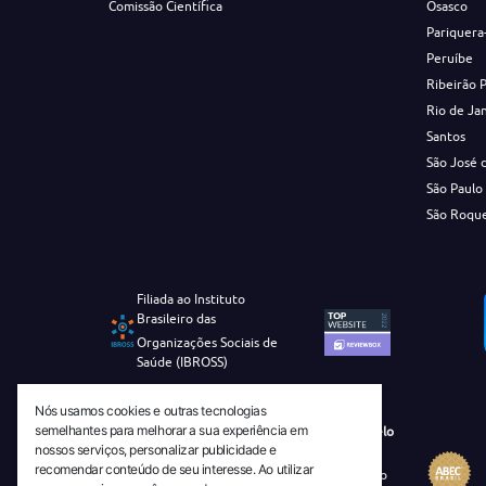
Comissão Científica
Osasco
Pariquera
Peruíbe
Ribeirão 
Rio de Ja
Santos
São José 
São Paulo
São Roqu
Filiada ao Instituto
Brasileiro das
Organizações Sociais de
Saúde (IBROSS)
Nós usamos cookies e outras tecnologias
semelhantes para melhorar a sua experiência em
Revista Tecnico-Cientifica CEJAM Selo
nossos serviços, personalizar publicidade e
Diamante de Ciência Aberta
recomendar conteúdo de seu interesse. Ao utilizar
Diretório Migulim Instituto Brasileiro