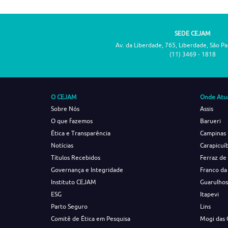
SEDE CEJAM
Av. da Liberdade, 765, Liberdade, São P
(11) 3469 - 1818
O CEJAM
Onde Atu
Sobre Nós
Assis
O que fazemos
Barueri
Ética e Transparência
Campinas
Notícias
Carapicuí
Títulos Recebidos
Ferraz de
Governança e Integridade
Franco da
Instituto CEJAM
Guarulho
ESG
Itapevi
Parto Seguro
Lins
Comitê de Ética em Pesquisa
Mogi das 