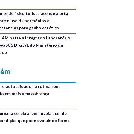
rte de fisiculturista acende alerta
bre o uso de hormônios e
bstâncias para ganho estético
JAM passa a integrar o Laboratório
ovaSUS Digital, do Ministério da
úde
bém
r o autocuidado na rotina sem
lo em mais uma cobrança
urisma cerebral em novela acende
 condição que pode evoluir de forma