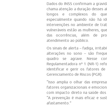
Dados do INSS confirmam a gravida
chama atenção a duração desses 
longos e complexos do que 
especialmente quando não há id
intervenções no ambiente de trab
vulneráveis estão as mulheres, q
das ocorrências, além de pro
atendimento ao público.
Os sinais de alerta – fadiga, irrita
alterações no sono – são frequ
quadro se agrave. Nesse con
Regulamentadora nº 1 (NR-1) refo
identificar e gerir os fatores d
Gerenciamento de Riscos (PGR).
“Isso amplia o olhar das empres
fatores organizacionais e emocion
com impacto direto na saúde dos t
“A prevenção é mais eficaz e sus
afastamento.”