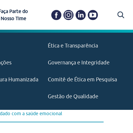
Faça Parte do
Nosso Time
Carapicuíba
Ética e Transparência
PAISM
in memoriam) em
Itapevi
(11) 3469-1828
o, visão e valores?
ações
Governança e Integridade
ustentabilidade
ime.
Pariquera-Açu
ilidade social e
IMPRENSA
as pelo CEJAM e
ura Humanizada
Comitê de Ética em Pesquisa
(11) 97646‑2537
Santos
cejam@agenciamaquina.com
rg.br
Gestão de Qualidade
uidado com a saúde emocional