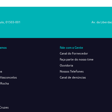
aulo, 01503-001
Av. da Liberda
amos
Fale com a Gente
Canal do Fornecedor
Faça parte do nosso time
Ouvidoria
ba
Nossos Telefones
 Vasconcelos
Canal de denúncias
 Rocha
s
Cruzes