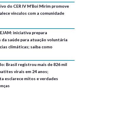
usivo do CER IV M’Boi Mirim promove
talece vínculos com a comunidade
EJAM: iniciativa prepara
s da saúde para atuação voluntária
ias climáticas; saiba como
o: Brasil registrou mais de 826 mil
atites virais em 24 anos;
ta esclarece mitos e verdades
enças