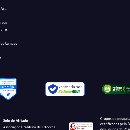
-Açu
Preto
neiro
dos Campos
e
Verificada por
Grupos de pesquis
Selo de Afiliado
certificados pelo D
Associação Brasileira de Editores
dos Grupos de Pes