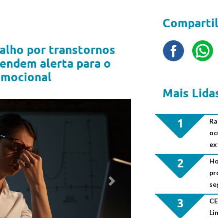
Compartil
alho por transtornos
endem alerta para o
emocional
Mais Lida
1
Ra
oc
ex
2
Ho
pr
se
Next
3
CE
Li