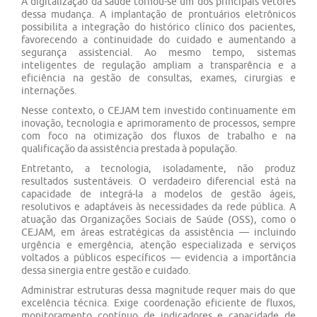
A digitalização da saúde tornou-se um dos principais vetores
dessa mudança. A implantação de prontuários eletrônicos
possibilita a integração do histórico clínico dos pacientes,
favorecendo a continuidade do cuidado e aumentando a
segurança assistencial. Ao mesmo tempo, sistemas
inteligentes de regulação ampliam a transparência e a
eficiência na gestão de consultas, exames, cirurgias e
internações.
Nesse contexto, o CEJAM tem investido continuamente em
inovação, tecnologia e aprimoramento de processos, sempre
com foco na otimização dos fluxos de trabalho e na
qualificação da assistência prestada à população.
Entretanto, a tecnologia, isoladamente, não produz
resultados sustentáveis. O verdadeiro diferencial está na
capacidade de integrá-la a modelos de gestão ágeis,
resolutivos e adaptáveis às necessidades da rede pública. A
atuação das Organizações Sociais de Saúde (OSS), como o
CEJAM, em áreas estratégicas da assistência — incluindo
urgência e emergência, atenção especializada e serviços
voltados a públicos específicos — evidencia a importância
dessa sinergia entre gestão e cuidado.
Administrar estruturas dessa magnitude requer mais do que
excelência técnica. Exige coordenação eficiente de fluxos,
monitoramento contínuo de indicadores e capacidade de