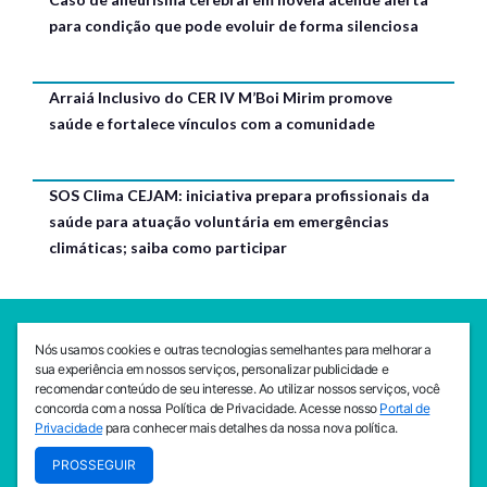
para condição que pode evoluir de forma silenciosa
Arraiá Inclusivo do CER IV M’Boi Mirim promove
saúde e fortalece vínculos com a comunidade
SOS Clima CEJAM: iniciativa prepara profissionais da
saúde para atuação voluntária em emergências
climáticas; saiba como participar
SEDE CEJAM
Nós usamos cookies e outras tecnologias semelhantes para melhorar a
Av. da Liberdade, 765, Liberdade, São Paulo, 01503-001
sua experiência em nossos serviços, personalizar publicidade e
(11) 3469 - 1818
recomendar conteúdo de seu interesse. Ao utilizar nossos serviços, você
concorda com a nossa Política de Privacidade. Acesse nosso
Portal de
INSTITUTO CEJAM
Privacidade
para conhecer mais detalhes da nossa nova política.
Av. da Liberdade, 765, Liberdade, São Paulo, 01503-001
PROSSEGUIR
(11) 3469 - 1818