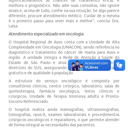
significativamente as chances de tratamento eficaz e
melhora o prognóstico. Não adie suas consultas, não ignore
sinais e, acima de tudo, confie na sua intuição. Se algo parece
diferente, procure atendimento médico. Cuidar de si mesma
é o primeiro passo para viver mais e melhor”, conclui Dra.
Laísa.
Atendimento especializado em oncologia
O Hospital Regional de Assis conta com a Unidade de Alta
Complexidade em Oncologia (UNACON), sendo referência no
diagnóstico e tratamento do câncer de mama para Assis e
região. A unidade integra a Rede de Atenção à Saúde do
Estado de São Paulo e atua em conformidade com as
diretrizes do SUS, assegurando atendimento especializado,
gratuito e de qualidade à população.
A estrutura do serviço oncológico é composta por
consultórios clínicos, centro cirúrgico, laboratório, salas de
quimioterapia, farmácia oncológica, leitos clínicos e
cirúrgicos, Unidade de Terapia Intensiva adulto e Pronto-
Socorro Referenciado.
O hospital realiza ainda mamografias, ultrassonografias,
tomografias, raios-X, exames laboratoriais e procedimentos
cirúrgicos oncológicos e reparadores, o que permite atender
de forma integral as necessidades das pacientes.