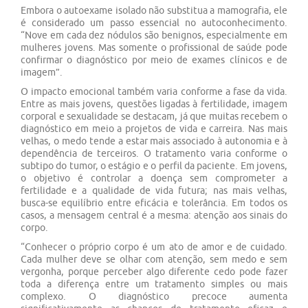
Embora o autoexame isolado não substitua a mamografia, ele
é considerado um passo essencial no autoconhecimento.
“Nove em cada dez nódulos são benignos, especialmente em
mulheres jovens. Mas somente o profissional de saúde pode
confirmar o diagnóstico por meio de exames clínicos e de
imagem”.
O impacto emocional também varia conforme a fase da vida.
Entre as mais jovens, questões ligadas à fertilidade, imagem
corporal e sexualidade se destacam, já que muitas recebem o
diagnóstico em meio a projetos de vida e carreira. Nas mais
velhas, o medo tende a estar mais associado à autonomia e à
dependência de terceiros. O tratamento varia conforme o
subtipo do tumor, o estágio e o perfil da paciente. Em jovens,
o objetivo é controlar a doença sem comprometer a
fertilidade e a qualidade de vida futura; nas mais velhas,
busca-se equilíbrio entre eficácia e tolerância. Em todos os
casos, a mensagem central é a mesma: atenção aos sinais do
corpo.
“Conhecer o próprio corpo é um ato de amor e de cuidado.
Cada mulher deve se olhar com atenção, sem medo e sem
vergonha, porque perceber algo diferente cedo pode fazer
toda a diferença entre um tratamento simples ou mais
complexo. O diagnóstico precoce aumenta