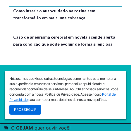
Como inserir o autocuidado na rotina sem
transformá-lo em mais uma cobrança
Caso de aneurisma cerebral em novela acende alerta
para condição que pode evoluir de forma silenciosa
SEDE CEJAM
Nós usamos cookies e outras tecnologias semelhantes para melhorar a
Av. da Liberdade, 765, Liberdade, São Paulo, 01503-001
sua experiência em nossos serviços, personalizar publicidade e
(11) 3469 - 1818
recomendar conteúdo de seu interesse. Ao utilizar nossos serviços, você
concorda com a nossa Política de Privacidade. Acesse nosso
Portal de
INSTITUTO CEJAM
Privacidade
para conhecer mais detalhes da nossa nova política.
Av. da Liberdade, 765, Liberdade, São Paulo, 01503-001
PROSSEGUIR
(11) 3469 - 1818
O
CEJAM
quer ouvir você!
© 2026
PREVENIR É VIVER COM QUALIDADE!