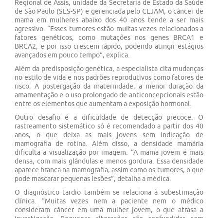
Regional de Assis, unidade da Secretaria de Estado da Saúde
de São Paulo (SES-SP) e gerenciada pelo CEJAM, o câncer de
mama em mulheres abaixo dos 40 anos tende a ser mais
agressivo. “Esses tumores estão muitas vezes relacionados a
fatores genéticos, como mutações nos genes BRCA1 e
BRCA2, e por isso crescem rápido, podendo atingir estágios
avançados em pouco tempo”, explica.
Além da predisposição genética, a especialista cita mudanças
no estilo de vida e nos padrões reprodutivos como fatores de
risco. A postergação da maternidade, a menor duração da
amamentação e o uso prolongado de anticoncepcionais estão
entre os elementos que aumentam a exposição hormonal.
Outro desafio é a dificuldade de detecção precoce. O
rastreamento sistemático só é recomendado a partir dos 40
anos, o que deixa as mais jovens sem indicação de
mamografia de rotina. Além disso, a densidade mamária
dificulta a visualização por imagem. “A mama jovem é mais
densa, com mais glândulas e menos gordura. Essa densidade
aparece branca na mamografia, assim como os tumores, o que
pode mascarar pequenas lesões”, detalha a médica.
O diagnóstico tardio também se relaciona à subestimação
clínica. “Muitas vezes nem a paciente nem o médico
consideram câncer em uma mulher jovem, o que atrasa a