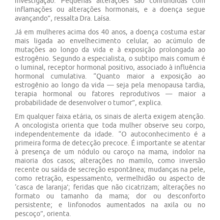
investigação. Pequenas alterações são confundidas com
inflamações ou alterações hormonais, e a doença segue
avançando”, ressalta Dra. Laísa.
Já em mulheres acima dos 40 anos, a doença costuma estar
mais ligada ao envelhecimento celular, ao acúmulo de
mutações ao longo da vida e à exposição prolongada ao
estrogênio. Segundo a especialista, o subtipo mais comum é
o luminal, receptor hormonal positivo, associado à influência
hormonal cumulativa. “Quanto maior a exposição ao
estrogênio ao longo da vida — seja pela menopausa tardia,
terapia hormonal ou fatores reprodutivos — maior a
probabilidade de desenvolver o tumor”, explica.
Em qualquer faixa etária, os sinais de alerta exigem atenção.
A oncologista orienta que toda mulher observe seu corpo,
independentemente da idade. “O autoconhecimento é a
primeira forma de detecção precoce. É importante se atentar
à presença de um nódulo ou caroço na mama, indolor na
maioria dos casos; alterações no mamilo, como inversão
recente ou saída de secreção espontânea; mudanças na pele,
como retração, espessamento, vermelhidão ou aspecto de
‘casca de laranja’; feridas que não cicatrizam; alterações no
formato ou tamanho da mama; dor ou desconforto
persistente; e linfonodos aumentados na axila ou no
pescoço”, orienta.