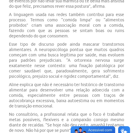
de eventos por não levar sua marmita ou te deixa mais ansiosa
do que feliz, precisamos rever essa postura”, afirma.
A linguagem usada nas redes também contribui para esse
processo. Termos como “comida limpa” ou “alimentos
proibidos” criam uma associação moral com a comida,
fazendo com que as pessoas se sintam boas ou ruins
dependendo do que consomem.
Esse tipo de discurso pode ainda mascarar transtornos
alimentares. A neuropsicóloga pontua que muitos quadros
começam com uma busca legítima por saúde, mas evoluem
para padrões prejudiciais. “A ortorexia nervosa surge
exatamente nesse contexto: uma fixação patológica por
comer saudável que, paradoxalmente, gera sofrimento
psicológico, prejuízo social e rigidez comportamental”, diz.
Aline explica que não é necessário ter histórico de transtorno
alimentar para desenvolver uma relação adoecida com a
comida, especialmente entre pessoas com traços de
autocobrança excessiva, baixa autoestima ou em momentos
de transição emocional.
No consultório, a profissional relata que o foco é trabalhar
metas possíveis, flexíveis e a compaixão consigo mesmo
diante de recaídas. “Se hoje não deu certo, amanhã tentamos
de novo. Não há por que se punir”, diz.