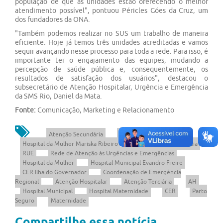
população de que as unidades estão oferecendo o melhor
atendimento possível", pontuou Péricles Góes da Cruz, um
dos fundadores da ONA.
"Também podemos realizar no SUS um trabalho de maneira
eficiente. Hoje já temos três unidades acreditadas e vamos
seguir avançando nesse processo para toda a rede. Para isso, é
importante ter o engajamento das equipes, mudando a
percepção de saúde pública e, consequentemente, os
resultados de satisfação dos usuários", destacou o
subsecretário de Atenção Hospitalar, Urgência e Emergência
da SMS Rio, Daniel da Mata.
Fonte:
Comunicação, Marketing e Relacionamento
Atenção Secundária
Maternidade Segura
Hospital da Mulher Mariska Ribeiro
Urgência e Emergência
RUE
Rede de Atenção às Urgências e Emergências
Hospital da Mulher
Hospital Municipal Evandro Freire
CER Ilha do Governador
Coordenação de Emergência
Regional
Atenção Hospitalar
Atenção Terciária
AH
Hospital Municipal
Hospital Maternidade
CER
Parto
Seguro
Maternidade
Compartilhe essa notícia