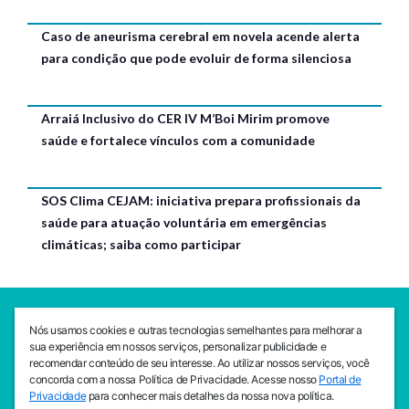
Caso de aneurisma cerebral em novela acende alerta
para condição que pode evoluir de forma silenciosa
Arraiá Inclusivo do CER IV M’Boi Mirim promove
saúde e fortalece vínculos com a comunidade
SOS Clima CEJAM: iniciativa prepara profissionais da
saúde para atuação voluntária em emergências
climáticas; saiba como participar
SEDE CEJAM
Nós usamos cookies e outras tecnologias semelhantes para melhorar a
Av. da Liberdade, 765, Liberdade, São Paulo, 01503-001
sua experiência em nossos serviços, personalizar publicidade e
(11) 3469 - 1818
recomendar conteúdo de seu interesse. Ao utilizar nossos serviços, você
concorda com a nossa Política de Privacidade. Acesse nosso
Portal de
INSTITUTO CEJAM
Privacidade
para conhecer mais detalhes da nossa nova política.