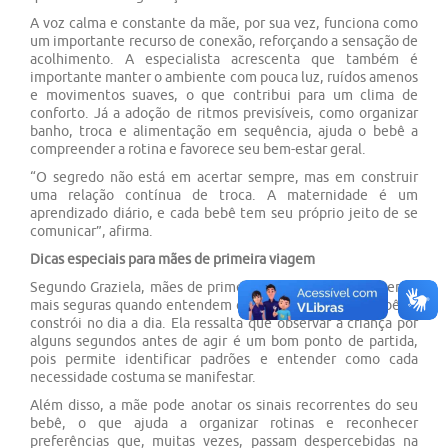
A voz calma e constante da mãe, por sua vez, funciona como
um importante recurso de conexão, reforçando a sensação de
acolhimento. A especialista acrescenta que também é
importante manter o ambiente com pouca luz, ruídos amenos
e movimentos suaves, o que contribui para um clima de
conforto. Já a adoção de ritmos previsíveis, como organizar
banho, troca e alimentação em sequência, ajuda o bebê a
compreender a rotina e favorece seu bem-estar geral.
“O segredo não está em acertar sempre, mas em construir
uma relação contínua de troca. A maternidade é um
aprendizado diário, e cada bebê tem seu próprio jeito de se
comunicar”, afirma.
Dicas especiais para mães de primeira viagem
Segundo Graziela, mães de primeira viagem podem se sentir
mais seguras quando entendem que a relação com o bebê se
constrói no dia a dia. Ela ressalta que observar a criança por
alguns segundos antes de agir é um bom ponto de partida,
pois permite identificar padrões e entender como cada
necessidade costuma se manifestar.
Além disso, a mãe pode anotar os sinais recorrentes do seu
bebê, o que ajuda a organizar rotinas e reconhecer
preferências que, muitas vezes, passam despercebidas na