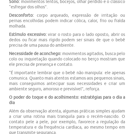
Sono:
movimentos lentos, bocejos, olhar perdido e o clássico
“esfregar dos olhos”.
Desconforto:
corpo arqueado, expressão de irritação ou
pernas encolhidas podem indicar cólica, calor, frio ou fralda
molhada.
Estímulo excessivo:
virar o rosto para o lado oposto, abrir os
dedos ou ficar mais rígido podem ser sinais de que o bebê
precisa de uma pausa do ambiente.
Necessidade de aconchego:
movimentos agitados, busca pelo
colo ou inquietação quando colocado no berço mostram que
ele precisa de presença e contato.
“É importante lembrar que o bebê não manipula: ele apenas
comunica. Quanto mais atentos estamos aos pequenos sinais,
mais conseguimos antecipar suas necessidades e criar um
ambiente seguro, amoroso e previsível”, reforça.
O poder do toque e do acolhimento: estratégias para o dia a
dia
Além da observação atenta, algumas práticas simples ajudam
a criar uma rotina mais tranquila para o recém-nascido. O
contato pele a pele, por exemplo, favorece a regulação da
temperatura e da frequência cardíaca, ao mesmo tempo em
que transmite segurança.