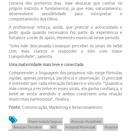
correria dos primeiros dias. Vale destacar que confiar no
próprio instinto é fundamental, já que elas, naturalmente,
desenvolvem sensibilidade para interpretar o
comportamento dos filhos.
A profissional reforça, ainda, que praticar o autocuidado e
pedir ajuda quando necessário faz parte da experiência e
fortalece a rede de apoio, elemento essencial nesse período.
“Uma mãe descansada consegue perceber os sinais do bebê
com mais clareza e responder a eles com maior
tranquilidade”, salienta.
Uma maternidade mais leve e conectada
Compreender a linguagem dos pequenos não exige fórmulas
rígidas, apenas presença, paciência e observação. O principal
é entender que cada interação fortalece o vínculo. “Quando a
mãe começa a reconhecer esses sinais, ela ganha confiança, o
bebê se sente atendido e ambos constroem uma relação
muito mais harmoniosa”, finaliza.
Fonte:
Comunicação, Marketing e Relacionamento
Maternidade Segura
Atenção Hospitalar
Atenção Terciária
AH
Hospital Municipal
Hospital