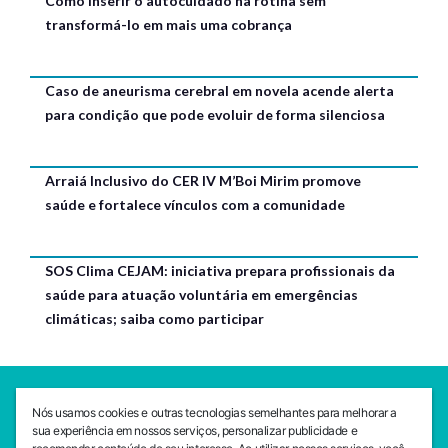
Como inserir o autocuidado na rotina sem
transformá-lo em mais uma cobrança
Caso de aneurisma cerebral em novela acende alerta
para condição que pode evoluir de forma silenciosa
Arraiá Inclusivo do CER IV M’Boi Mirim promove
saúde e fortalece vínculos com a comunidade
SOS Clima CEJAM: iniciativa prepara profissionais da
saúde para atuação voluntária em emergências
climáticas; saiba como participar
SEDE CEJAM
Nós usamos cookies e outras tecnologias semelhantes para melhorar a
Av. da Liberdade, 765, Liberdade, São Paulo, 01503-001
sua experiência em nossos serviços, personalizar publicidade e
(11) 3469 - 1818