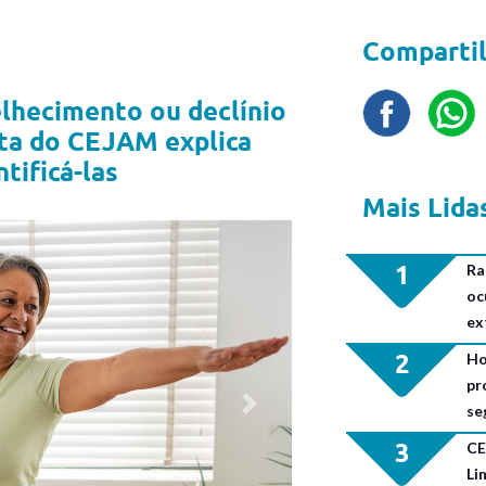
Compartil
lhecimento ou declínio
sta do CEJAM explica
tificá-las
Mais Lida
1
Ra
oc
ex
2
Ho
pr
se
Next
3
CE
Li