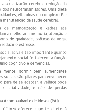
a vascularização cerebral, redução da
o dos neurotransmissores. Uma dieta
ioxidantes, vitaminas do complexo B e
 a manutenção da saúde cerebral.
gos de memorização e xadrez até
dam a melhorar a memória, atenção e
ono de qualidade, práticas de yoga,
 reduzir o estresse.
 social ativa é tão importante quanto
gajamento social fortalecem a função
línio cognitivo e demências.
a mente, dormir bem, alimentar-se
sociais são pilares para envelhecer
o para de se adaptar, a velhice pode
 e criatividade, e não de perdas
ama Acompanhante de Idosos (PAI)
o CEJAM oferece suporte direto à