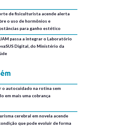
rte de fisiculturista acende alerta
bre o uso de hormônios e
bstâncias para ganho estético
JAM passa a integrar o Laboratório
ovaSUS Digital, do Ministério da
úde
bém
r o autocuidado na rotina sem
lo em mais uma cobrança
urisma cerebral em novela acende
 condição que pode evoluir de forma