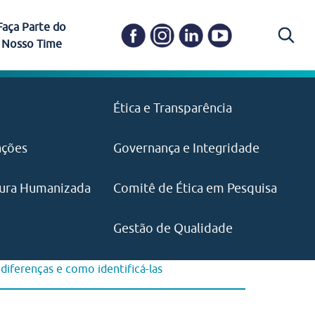
Faça Parte do
Nosso Time
Carapicuíba
Ética e Transparência
PAISM
in memoriam) em
Itapevi
(11) 3469-1828
o, visão e valores?
ações
Governança e Integridade
ustentabilidade
ime.
Pariquera-Açu
ilidade social e
IMPRENSA
as pelo CEJAM e
ura Humanizada
Comitê de Ética em Pesquisa
(11) 97646‑2537
Santos
cejam@agenciamaquina.com
rg.br
Gestão de Qualidade
iferenças e como identificá-las