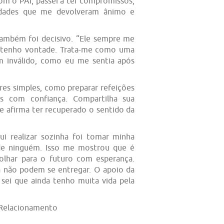
om o PAI, passei a ter compromissos,
ilidades que me devolveram ânimo e
ambém foi decisivo. “Ele sempre me
 tenho vontade. Trata-me como uma
m inválido, como eu me sentia após
res simples, como preparar refeições
ais com confiança. Compartilha sua
e afirma ter recuperado o sentido da
ui realizar sozinha foi tomar minha
e ninguém. Isso me mostrou que é
olhar para o futuro com esperança.
a não podem se entregar. O apoio da
 sei que ainda tenho muita vida pela
 Relacionamento