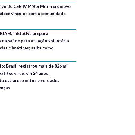
usivo do CER IV M’Boi Mirim promove
talece vínculos com a comunidade
EJAM: iniciativa prepara
s da saúde para atuação voluntária
ias climáticas; saiba como
o: Brasil registrou mais de 826 mil
atites virais em 24 anos;
ta esclarece mitos e verdades
enças