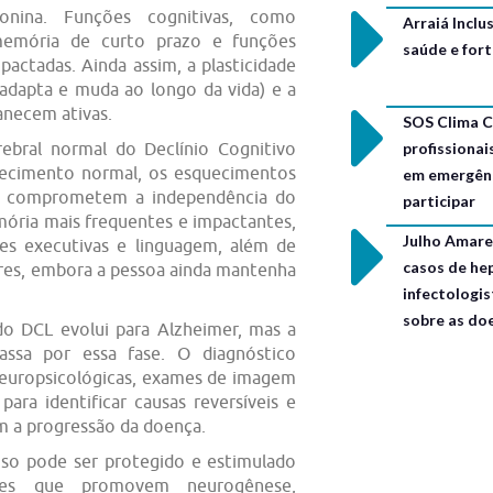
tonina. Funções cognitivas, como
Arraiá Incl
memória de curto prazo e funções
saúde e for
actadas. Ainda assim, a plasticidade
adapta e muda ao longo da vida) e a
necem ativas.
SOS Clima C
profissionai
rebral normal do Declínio Cognitivo
lhecimento normal, os esquecimentos
em emergênc
ão comprometem a independência do
participar
mória mais frequentes e impactantes,
Julho Amarel
ões executivas e linguagem, além de
casos de hep
iares, embora a pessoa ainda mantenha
infectologis
sobre as do
do DCL evolui para Alzheimer, mas a
ssa por essa fase. O diagnóstico
neuropsicológicas, exames de imagem
para identificar causas reversíveis e
m a progressão da doença.
oso pode ser protegido e estimulado
ares que promovem neurogênese,