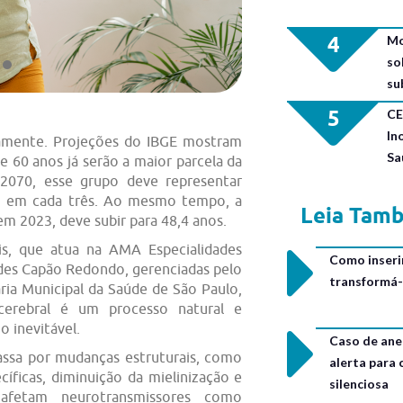
4
Mo
so
su
5
CE
In
damente. Projeções do IBGE mostram
Sa
 60 anos já serão a maior parcela da
2070, esse grupo deve representar
um em cada três. Ao mesmo tempo, a
Leia Tam
em 2023, deve subir para 48,4 anos.
s, que atua na AMA Especialidades
Como inseri
ades Capão Redondo, gerenciadas pelo
transformá-
ia Municipal da Saúde de São Paulo,
cerebral é um processo natural e
o inevitável.
Caso de ane
passa por mudanças estruturais, como
alerta para
íficas, diminuição da mielinização e
silenciosa
 afetam neurotransmissores como