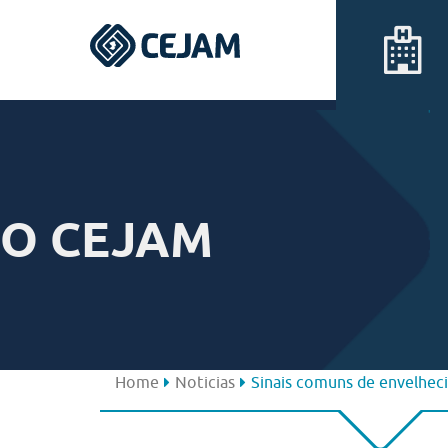
Assis
Ferraz de Vasconcelos
O CEJAM
Lins
Peruíbe
São José dos Campos
Home
Noticias
Sinais comuns de envelheci