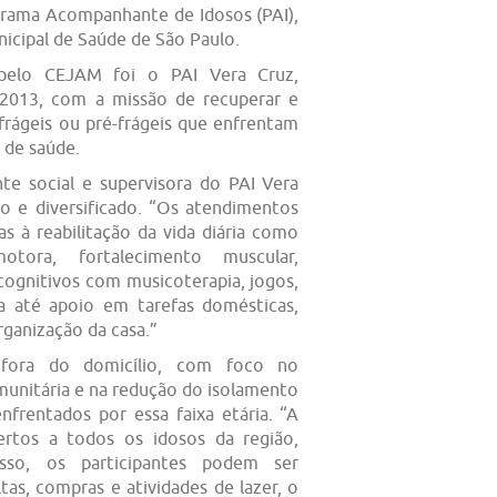
grama Acompanhante de Idosos (PAI),
nicipal de Saúde de São Paulo.
 pelo CEJAM foi o PAI Vera Cruz,
2013, com a missão de recuperar e
frágeis ou pré-frágeis que enfrentam
 de saúde.
nte social e supervisora do PAI Vera
lo e diversificado. “Os atendimentos
s à reabilitação da vida diária como
tora, fortalecimento muscular,
cognitivos com musicoterapia, jogos,
 até apoio em tarefas domésticas,
rganização da casa.”
ora do domicílio, com foco no
munitária e na redução do isolamento
nfrentados por essa faixa etária. “A
ertos a todos os idosos da região,
sso, os participantes podem ser
s, compras e atividades de lazer, o