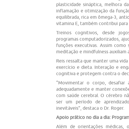
plasticidade sináptica, melhora d
inflamação e otimização da funçã
equilibrada, rica em ômega-3, ant
vitamina E, também contribui para
Treinos cognitivos, desde jo
programas computadorizados, aju
funções executivas. Assim como s
meditação e mindfulness auxiliam a
Reis ressalta que manter uma vida
exercício e dieta. Interação e en
cognitiva e protegem contra o dec
“Movimentar o corpo, desafiar 
adequadamente e manter conexões 
com saúde cerebral. O cérebro nã
ser um período de aprendizado
inevitáveis”, destaca o Dr. Roger.
Apoio prático no dia a dia: Progr
Além de orientações médicas, 