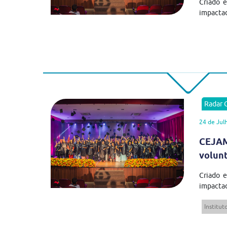
Criado 
impactad
Radar
24 de Jul
CEJAM
volun
Criado 
impactad
Institu