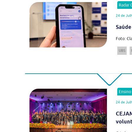
Radar
24 de Jul
Saúde
Foto: Cl
UBS
Ensino
24 de Jul
CEJAM
volun