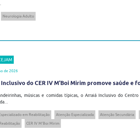
.
Neurologia Adulto
 CEJAM
ho de 2026
 Inclusivo do CER IV M’Boi Mirim promove saúde e 
ndeirinhas, músicas e comidas típicas, o Arraiá Inclusivo do Centro
da...
Especializado em Reabilitação
Atenção Especializada
Atenção Secundária
Reabilitação
CER IV M'Boi Mirim