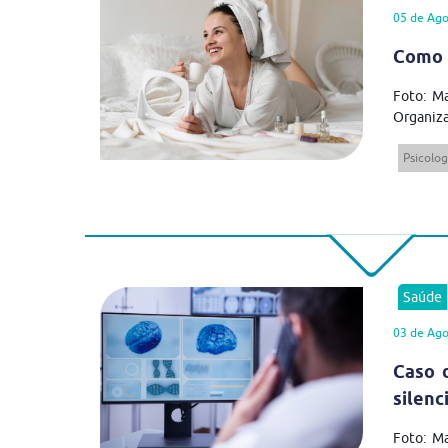
05 de Ago
Como 
Foto: Ma
Organiza
Psicolog
Saúde
03 de Ago
Caso 
silenc
Foto: M