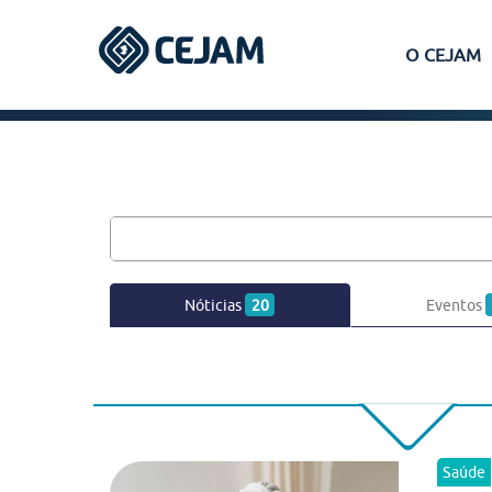
O CEJAM
Assis
Ferraz de Vasconcelos
Lins
Nóticias
20
Eventos
Peruíbe
São José dos Campos
Saúde