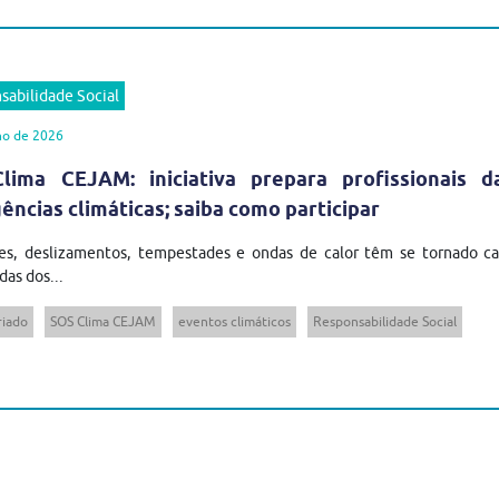
sabilidade Social
ho de 2026
lima CEJAM: iniciativa prepara profissionais 
ncias climáticas; saiba como participar
es, deslizamentos, tempestades e ondas de calor têm se tornado cad
das dos...
riado
SOS Clima CEJAM
eventos climáticos
Responsabilidade Social