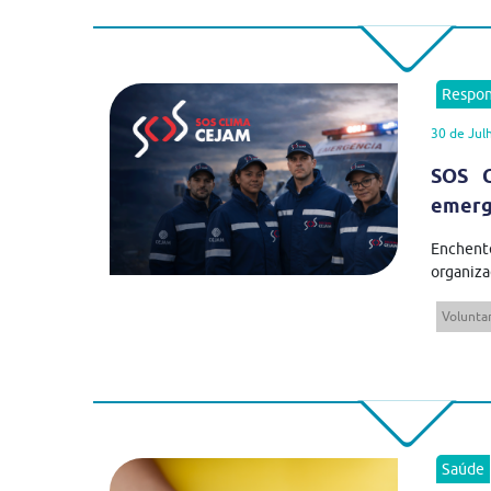
Respon
30 de Jul
SOS C
emergê
Enchent
organiza
Volunta
Saúde