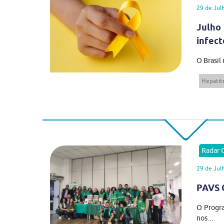
29 de Jul
Julho
infect
O Brasil
Hepatite
Radar
29 de Jul
PAVS C
O Progra
nos...