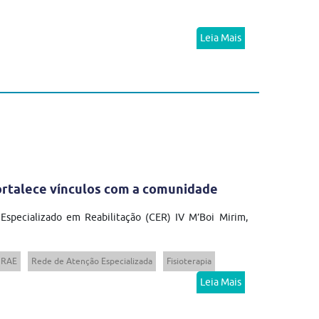
Leia Mais
fortalece vínculos com a comunidade
 Especializado em Reabilitação (CER) IV M’Boi Mirim,
RAE
Rede de Atenção Especializada
Fisioterapia
Leia Mais