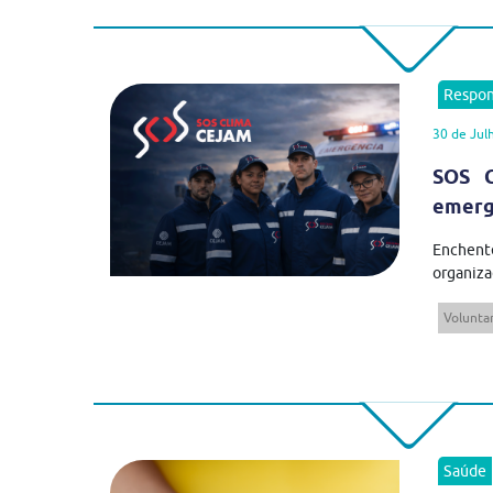
Respon
30 de Jul
SOS C
emergê
Enchent
organiza
Volunta
Saúde