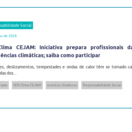
sabilidade Social
ho de 2026
lima CEJAM: iniciativa prepara profissionais 
ncias climáticas; saiba como participar
es, deslizamentos, tempestades e ondas de calor têm se tornado cad
das dos...
riado
SOS Clima CEJAM
eventos climáticos
Responsabilidade Social