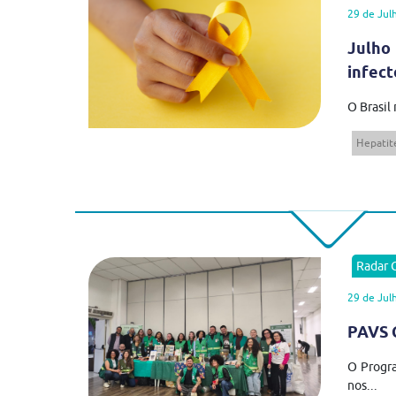
29 de Jul
Julho
infect
O Brasil
Hepatite
Radar
29 de Jul
PAVS C
O Progra
nos...