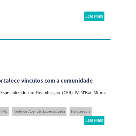
Leia Mais
fortalece vínculos com a comunidade
 Especializado em Reabilitação (CER) IV M’Boi Mirim,
RAE
Rede de Atenção Especializada
Fisioterapia
Leia Mais