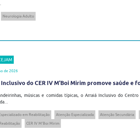
.
Neurologia Adulto
 CEJAM
ho de 2026
 Inclusivo do CER IV M’Boi Mirim promove saúde e 
ndeirinhas, músicas e comidas típicas, o Arraiá Inclusivo do Centro
da...
Especializado em Reabilitação
Atenção Especializada
Atenção Secundária
Reabilitação
CER IV M'Boi Mirim