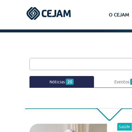
O CEJAM
Assis
Ferraz de Vasconcelos
Lins
Nóticias
20
Eventos
Peruíbe
São José dos Campos
Saúde