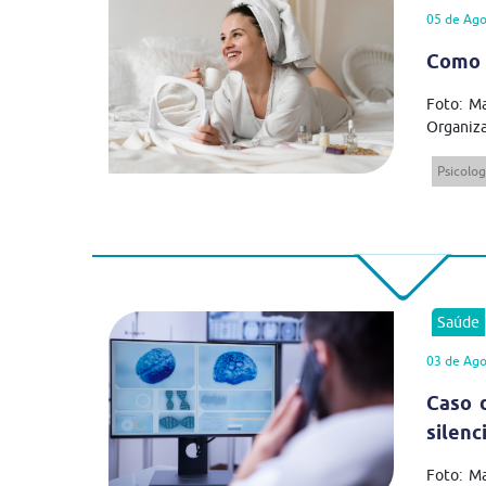
05 de Ago
Como 
Foto: Ma
Organiza
Psicolog
Saúde
03 de Ago
Caso 
silenc
Foto: M