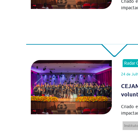
Criado 
impactad
Radar
24 de Jul
CEJAM
volun
Criado 
impactad
Institu